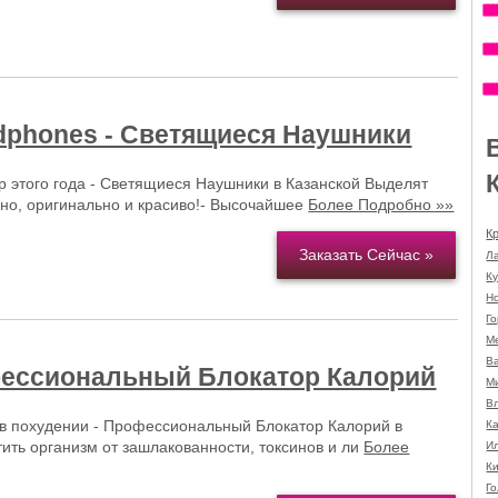
dphones - Светящиеся Наушники
 этого года - Светящиеся Наушники в Казанской Выделят
льно, оригинально и красиво!- Высочайшее
Более Подробно »»
К
Заказать Сейчас »
Л
К
Н
Г
М
В
фессиональный Блокатор Калорий
М
В
в похудении - Профессиональный Блокатор Калорий в
К
ить организм от зашлакованности, токсинов и ли
Более
И
Ки
Г