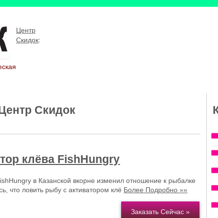
Центр
Скидок
:
еская
 Центр Скидок
тор клёва FishHungry
ishHungry в Казанской вкорне изменил отношение к рыбалке
сь, что ловить рыбу с активатором клё
Более Подробно »»
Заказать Сейчас »