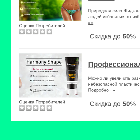
Природная сила Жидкого
людей избавиться от изб
»»
Оценка Потребителей
Скидка до
50
%
Профессионал
Можно ли увеличить разм
небезопасной пластиче
Подробно »»
Оценка Потребителей
Скидка до
50
%