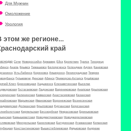
Для Мужчин
Омоложение
Урология
В этом же регионе...
Краснодарский край
раснодар
Сочи
Новороссийск
Армавир
Ейск
Кропоткин
Туапсе
Тихорецк
абинск
Анапа
Крымск
Тимашевск
Белореченск
Геленджик
Адлер
Каневская
урганинск
Усть-Лабинск
Кореновск
Апшеронск
Ленинградская
Темрюк
овокубанск
Гулькевичи
Динская
Абинск
Приморско-Ахтарск
Кущёвская
орячий Ключ
Брюховецкая
Хадыженск
Елизаветинская
Выселки
едведовская
Гостагаевская
Ладожская
Варениковская
Анапская
Крыловская
асюринская
Калининская
Кавказская
Анастасиевская
Казанская
ихайловская
Марьянская
Ивановская
Воронежская
Вознесенская
ладимирская
Должанская
Крыловская
Курчанская
Березанская
алниболотская
Кирпильская
Бесскорбная
Некрасовская
Бриньковская
льинская
Камышеватская
Новодмитриевская
Новоджерелиевская
сляковская
Мингрельская
Канеловская
Батуринская
Атаманская
Копанская
олубицкая
Константиновская
Вышестеблиевская
Дядьковская
Андрюки