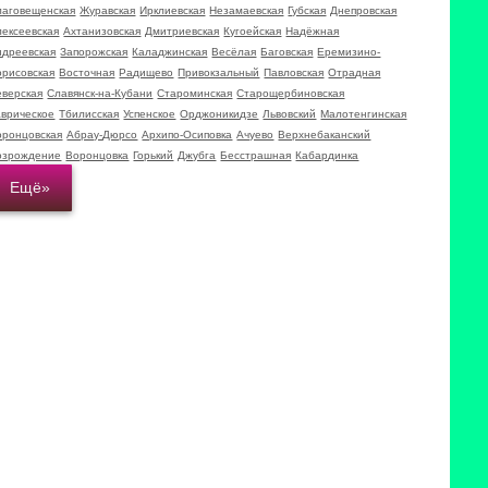
лаговещенская
Журавская
Ирклиевская
Незамаевская
Губская
Днепровская
лексеевская
Ахтанизовская
Дмитриевская
Кугоейская
Надёжная
ндреевская
Запорожская
Каладжинская
Весёлая
Баговская
Еремизино-
орисовская
Восточная
Радищево
Привокзальный
Павловская
Отрадная
еверская
Славянск-на-Кубани
Староминская
Старощербиновская
аврическое
Тбилисская
Успенское
Орджоникидзе
Львовский
Малотенгинская
оронцовская
Абрау-Дюрсо
Архипо-Осиповка
Ачуево
Верхнебаканский
озрождение
Воронцовка
Горький
Джубга
Бесстрашная
Кабардинка
Ещё»