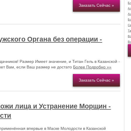
Б
Заказать Сейчас »
А
А
Б
С
Т
В
жского Органа без операции -
В
ачников! Размер Имеет значение, и Титан Гель в Казанской -
жет Вам, если Ваш размер не достато
Более Подробно »»
Заказать Сейчас »
ожи лица и Устранение Морщин -
сти
 применённая впервые в Маске Молодости в Казанской